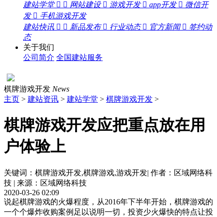
建站学堂


网站建设

游戏开发

app开发

微信开
发

手机游戏开发
建站快讯


新品发布

行业动态

官方新闻

签约动
态
关于我们
公司简介
全国建站服务
棋牌游戏开发
News
主页
>
建站资讯
>
建站学堂
>
棋牌游戏开发
>
棋牌游戏开发应把重点放在用
户体验上
关键词：棋牌游戏开发,棋牌游戏,游戏开发| 作者：区域网络科
技 | 来源：区域网络科技
2020-03-26 02:09
说起棋牌游戏的火爆程度，从2016年下半年开始，棋牌游戏的
一个个爆炸收购案例足以说明一切，投资少火爆快的特点让投