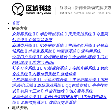
首页
解决方案
众筹类系统


半价商城系统

天天竞拍系统

夺宝网
站系统

众筹网站系统
商城类系统


电商网站系统

拼团砍价系统

分销商
城系统

外卖跑腿系统

淘宝客系统

返利网系统
论坛门户系统


论坛网站建设

企业网站建设

门户
网站建设

地方门户o2o
社交分享系统


电影视频系统

在线直播系统

婚恋
交友系统

内容付费系统

微信传单
手机游戏系统


手机游戏合集

接龙游戏系统

街机
游戏/电玩城

农场游戏系统

QQ在线竞猜

牛牛牌游
戏

拱趴十三水

炸金花游戏

地方麻将系统
股票金融系统


多合1开彩查询系统

H5开彩查询系
统

金融借贷系统

虚拟盘交易系统
建站资讯