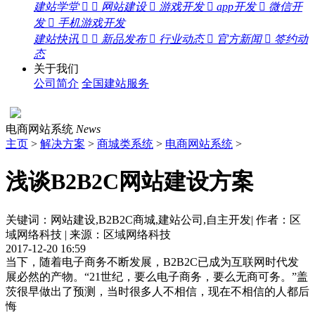
建站学堂


网站建设

游戏开发

app开发

微信开
发

手机游戏开发
建站快讯


新品发布

行业动态

官方新闻

签约动
态
关于我们
公司简介
全国建站服务
电商网站系统
News
主页
>
解决方案
>
商城类系统
>
电商网站系统
>
浅谈B2B2C网站建设方案
关键词：网站建设,B2B2C商城,建站公司,自主开发| 作者：区
域网络科技 | 来源：区域网络科技
2017-12-20 16:59
当下，随着电子商务不断发展，B2B2C已成为互联网时代发
展必然的产物。“21世纪，要么电子商务，要么无商可务。”盖
茨很早做出了预测，当时很多人不相信，现在不相信的人都后
悔