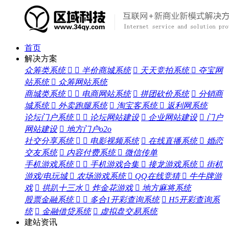
首页
解决方案
众筹类系统


半价商城系统

天天竞拍系统

夺宝网
站系统

众筹网站系统
商城类系统


电商网站系统

拼团砍价系统

分销商
城系统

外卖跑腿系统

淘宝客系统

返利网系统
论坛门户系统


论坛网站建设

企业网站建设

门户
网站建设

地方门户o2o
社交分享系统


电影视频系统

在线直播系统

婚恋
交友系统

内容付费系统

微信传单
手机游戏系统


手机游戏合集

接龙游戏系统

街机
游戏/电玩城

农场游戏系统

QQ在线竞猜

牛牛牌游
戏

拱趴十三水

炸金花游戏

地方麻将系统
股票金融系统


多合1开彩查询系统

H5开彩查询系
统

金融借贷系统

虚拟盘交易系统
建站资讯